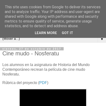
This site uses cookies from Google to deliver its services
and to analyze traffic. Your IP address and user-agent are
shared with Google along with performance and security
metrics to ensure quality of service, generate usage
statistics, and to detect and address abuse.
LEARN MORE
GOT IT
▼
viernes, 27 de octubre de 2017
Cine mudo - Nosferatu
Los alumnos en la asignatura de Historia del Mundo
Contemporáneo recrean la película de cine mudo
Nosferatu.
Rúbrica del proyecto (
PDF
)