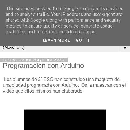
This site uses cookies from Google to deliver its services
and to analyze traffic. Your IP address and user-agent are
shared with Google along with performance and security
metrics to ensure quality of service, generate usage
statistics, and to detect and address abuse.
LEARN MORE
GOT IT
▼
lunes, 10 de mayo de 2021
Programación con Arduino
Los alumnos de 3º ESO han construido una maqueta de
una ciudad programada con Arduino. Os la muestran con el
vídeo que ellos mismos han elaborado.