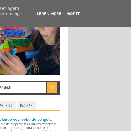
user-agent
erate usage
LEARN MORE
GOT IT
ARCHIVO
PÁGINAS
olando voy, volando vengo...
n este proyecto los alumnos trabajan el
ector terciario , centrándose en el