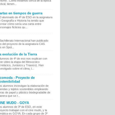
urismo . Como estamos cerca de la época
tival, tienen...
artas en tiempos de guerra
l alumnado de 4º de ESO en la asignatura
 Geografía e Historia ha tenido que
ecrear cómo sería una carta entre
rsonajes ficticios qu...
chillerato Internacional han publicado
o del proyecto de la asignatura CAS.
 en Spot...
a evolución de la Tierra
lumnos de 4º de eso nos explican con
te video la etapa del Mesozoico
retácico, Jurásico y Triasico). Han
vestigado sobre el clima, l...
comoda - Proyecto de
ostenibilidad
s alumnos investigan la elaboración de
rendas y tejidos sostenibles empleando
bras de papel y plástico biodegradable de
nera que se r...
INE MUDO - GOYA
os alumnos de 3º de ESO, en este
oyecto trabajan con el cine mudo, y la
emática es GOYA. En cada grupo de 3º