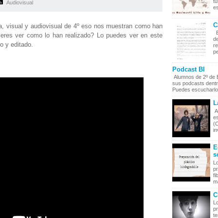
t
Audiovisual
es
C
, visual y audiovisual de 4º eso nos muestran como han
E
ieres ver como lo han realizado? Lo puedes ver en este
de
o y editado.
r
pe
Podcast BI
Alumnos de 2º de Ba
sus podcasts dentr
Puedes escucharlos
L
A
es
(C
in
E
s
Lo
p
fi
ma
C
L
pr
t