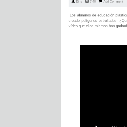
Eirís
7:40
Add Comment
Los alumnos de educación plastica
creado polígonos estrellados. ¿Qu
vídeo que ellos mismos han grabad