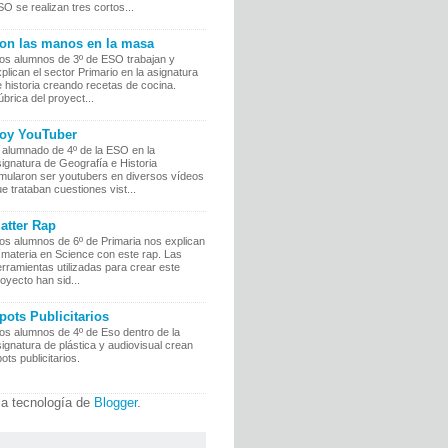
O se realizan tres cortos...
on las manos en la masa
os alumnos de 3º de ESO trabajan y
plican el sector Primario en la asignatura
 historia creando recetas de cocina.
brica del proyect...
oy YouTuber
 alumnado de 4º de la ESO en la
ignatura de Geografía e Historia
imularon ser youtubers en diversos vídeos
e trataban cuestiones vist...
atter Rap
os alumnos de 6º de Primaria nos explican
 materia en Science con este rap. Las
rramientas utilizadas para crear este
oyecto han sid...
pots Publicitarios
os alumnos de 4º de Eso dentro de la
ignatura de plástica y audiovisual crean
ots publicitarios.
la tecnología de
Blogger
.