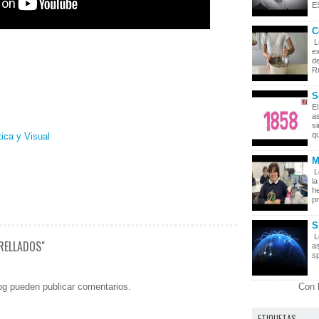
ES
C
L
ex
de
Rú
S
El
as
s
qu
ica y Visual
M
L
la
he
pr
S
L
RELLADOS"
as
sp
og pueden publicar comentarios.
Con 
ETIQUETAS