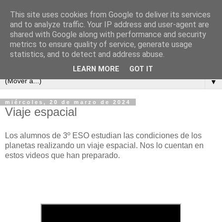
This site uses cookies from Google to deliver its services
and to analyze traffic. Your IP address and user-agent are
shared with Google along with performance and security
metrics to ensure quality of service, generate usage
statistics, and to detect and address abuse.
LEARN MORE
GOT IT
▼
miércoles, 20 de marzo de 2024
Viaje espacial
Los alumnos de 3º ESO estudian las condiciones de los
planetas realizando un viaje espacial. Nos lo cuentan en
estos videos que han preparado.