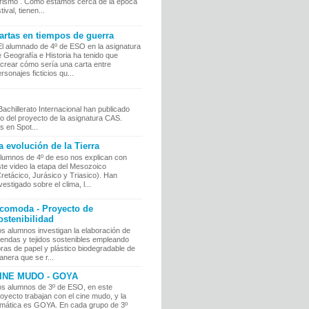
urismo . Como estamos cerca de la época
tival, tienen...
artas en tiempos de guerra
l alumnado de 4º de ESO en la asignatura
 Geografía e Historia ha tenido que
ecrear cómo sería una carta entre
rsonajes ficticios qu...
chillerato Internacional han publicado
o del proyecto de la asignatura CAS.
 en Spot...
a evolución de la Tierra
lumnos de 4º de eso nos explican con
te video la etapa del Mesozoico
retácico, Jurásico y Triasico). Han
vestigado sobre el clima, l...
comoda - Proyecto de
ostenibilidad
s alumnos investigan la elaboración de
rendas y tejidos sostenibles empleando
bras de papel y plástico biodegradable de
nera que se r...
INE MUDO - GOYA
os alumnos de 3º de ESO, en este
oyecto trabajan con el cine mudo, y la
emática es GOYA. En cada grupo de 3º