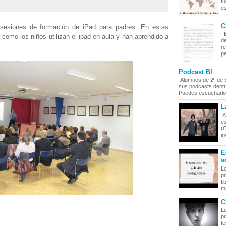
t
es
C
sesiones de formación de iPad para padres. En estas
E
como los niños utilizan el ipad en aula y han aprendido a
de
r
pe
Podcast BI
Alumnos de 2º de Ba
sus podcasts dentr
Puedes escucharlos
L
A
es
(C
in
E
s
Lo
p
fi
ma
C
L
pr
t