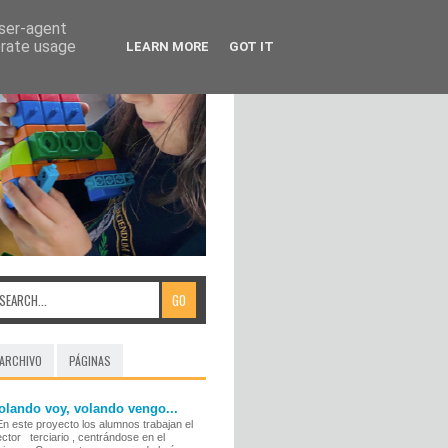
user-agent
erate usage
LEARN MORE
GOT IT
ARCHIVO
PÁGINAS
olando voy, volando vengo...
n este proyecto los alumnos trabajan el
ector terciario , centrándose en el