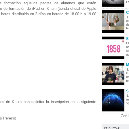
ES
de formación aquellos padres de alumnos que estén
o de formación de iPad en K-tuin (tienda oficial de Apple
C
horas distribuido en 2 días en horario de 18.00 h a 19.00
L
ex
de
Rú
S
El
as
s
qu
M
L
la
he
pr
S
L
as
os de K-tuin han solicitar la inscripción en la siguiente
sp
Con 
 Pereiro)
ETIQUETAS