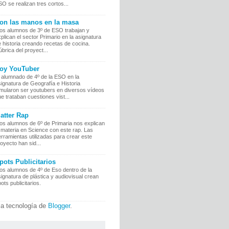
O se realizan tres cortos...
on las manos en la masa
os alumnos de 3º de ESO trabajan y
plican el sector Primario en la asignatura
 historia creando recetas de cocina.
brica del proyect...
oy YouTuber
 alumnado de 4º de la ESO en la
ignatura de Geografía e Historia
imularon ser youtubers en diversos vídeos
e trataban cuestiones vist...
atter Rap
os alumnos de 6º de Primaria nos explican
 materia en Science con este rap. Las
rramientas utilizadas para crear este
oyecto han sid...
pots Publicitarios
os alumnos de 4º de Eso dentro de la
ignatura de plástica y audiovisual crean
ots publicitarios.
la tecnología de
Blogger
.