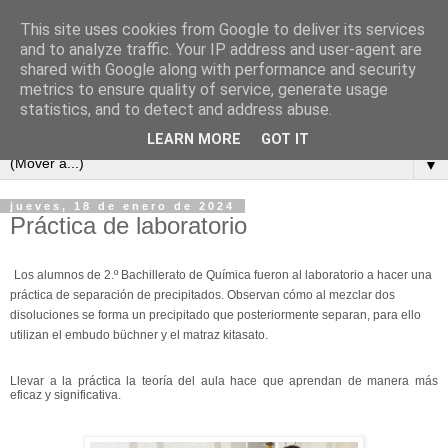
This site uses cookies from Google to deliver its services
and to analyze traffic. Your IP address and user-agent are
shared with Google along with performance and security
metrics to ensure quality of service, generate usage
statistics, and to detect and address abuse.
LEARN MORE
GOT IT
▼
jueves, 18 de enero de 2024
Práctica de laboratorio
Los alumnos de 2.º Bachillerato de Química fueron al laboratorio a hacer una
práctica de separación de precipitados. Observan cómo al mezclar dos
disoluciones se forma un precipitado que posteriormente separan, para ello
utilizan el embudo büchner y el matraz kitasato.
Llevar a la práctica la teoría del aula hace que aprendan de manera más
eficaz y significativa.