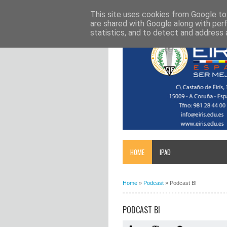
This site uses cookies from Google to 
are shared with Google along with per
statistics, and to detect and address 
HOME
IPAD
Home
»
Podcast
»
Podcast BI
PODCAST BI