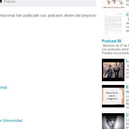
t
Podcast
es
C
rnacional han publicado sus podcasts dentro del proyecto
E
de
r
pe
Podcast BI
Alumnos de 2º de Ba
sus podcasts dentr
Puedes escucharlos
L
A
es
(C
in
E
ional
s
Lo
p
fi
ma
C
L
a Universidad
pr
t