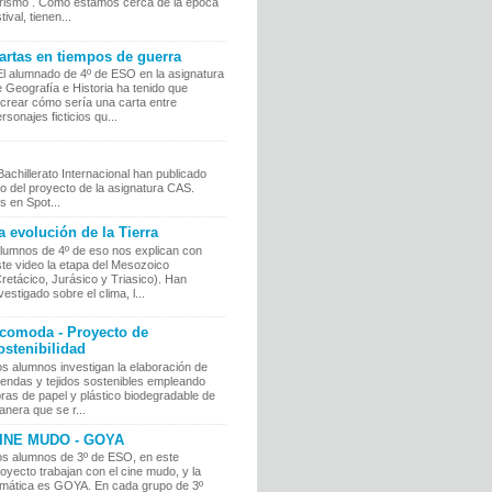
urismo . Como estamos cerca de la época
tival, tienen...
artas en tiempos de guerra
l alumnado de 4º de ESO en la asignatura
 Geografía e Historia ha tenido que
ecrear cómo sería una carta entre
rsonajes ficticios qu...
chillerato Internacional han publicado
o del proyecto de la asignatura CAS.
 en Spot...
a evolución de la Tierra
lumnos de 4º de eso nos explican con
te video la etapa del Mesozoico
retácico, Jurásico y Triasico). Han
vestigado sobre el clima, l...
comoda - Proyecto de
ostenibilidad
s alumnos investigan la elaboración de
rendas y tejidos sostenibles empleando
bras de papel y plástico biodegradable de
nera que se r...
INE MUDO - GOYA
os alumnos de 3º de ESO, en este
oyecto trabajan con el cine mudo, y la
emática es GOYA. En cada grupo de 3º