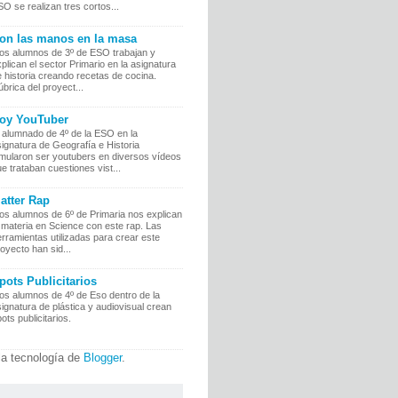
O se realizan tres cortos...
on las manos en la masa
os alumnos de 3º de ESO trabajan y
plican el sector Primario en la asignatura
 historia creando recetas de cocina.
brica del proyect...
oy YouTuber
 alumnado de 4º de la ESO en la
ignatura de Geografía e Historia
imularon ser youtubers en diversos vídeos
e trataban cuestiones vist...
atter Rap
os alumnos de 6º de Primaria nos explican
 materia en Science con este rap. Las
rramientas utilizadas para crear este
oyecto han sid...
pots Publicitarios
os alumnos de 4º de Eso dentro de la
ignatura de plástica y audiovisual crean
ots publicitarios.
la tecnología de
Blogger
.