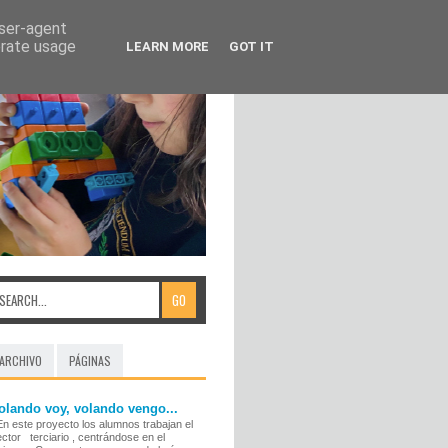
user-agent
erate usage
LEARN MORE
GOT IT
ARCHIVO
PÁGINAS
olando voy, volando vengo...
n este proyecto los alumnos trabajan el
ector terciario , centrándose en el