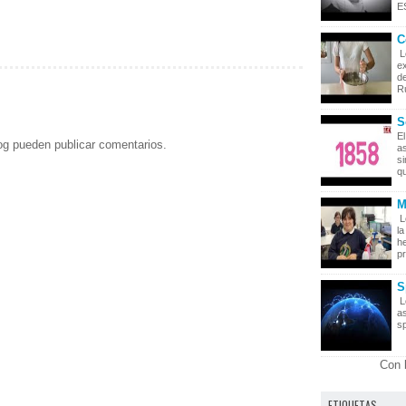
ES
C
L
ex
de
Rú
S
El
og pueden publicar comentarios.
as
s
qu
M
L
la
he
pr
S
L
as
sp
Con 
ETIQUETAS