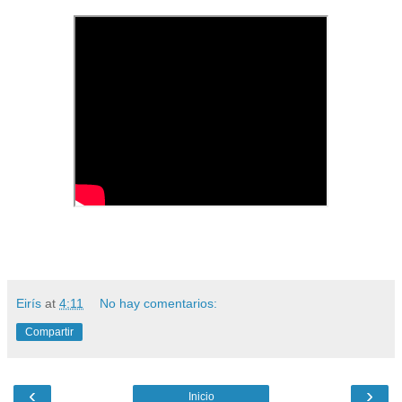
Eirís
at
4:11
No hay comentarios:
Compartir
‹
›
Inicio