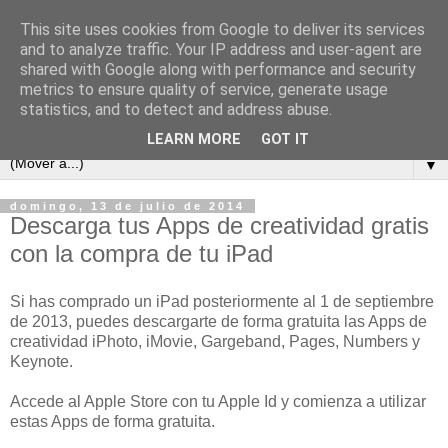
This site uses cookies from Google to deliver its services
and to analyze traffic. Your IP address and user-agent are
shared with Google along with performance and security
metrics to ensure quality of service, generate usage
statistics, and to detect and address abuse.
LEARN MORE
GOT IT
▼
domingo, 13 de julio de 2014
Descarga tus Apps de creatividad gratis
con la compra de tu iPad
Si has comprado un iPad posteriormente al 1 de septiembre
de 2013, puedes descargarte de forma gratuita las Apps de
creatividad iPhoto, iMovie, Gargeband, Pages, Numbers y
Keynote.
Accede al Apple Store con tu Apple Id y comienza a utilizar
estas Apps de forma gratuita.