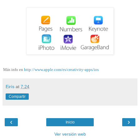
Más info en
http://www.apple.com/es/creativity-apps/ios
Eirís
at
7:24
Compartir
‹
›
Inicio
Ver versión web